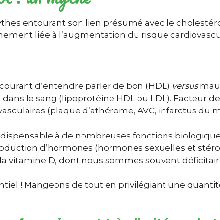
es entourant son lien présumé avec le cholestérol, 
ement liée à l’augmentation du risque cardiovascul
st courant d’entendre parler de bon (HDL)
versus
mauv
t dans le sang (lipoprotéine HDL ou LDL).
F
acteur de
ovasculaires (plaque d’athérome, AVC, infarctus du
) indispensable à de nombreuses fonctions biologique
production d’hormones (hormones sexuelles et stéro
de la vitamine D, dont nous sommes souvent déficitair
essentiel ! Mangeons de tout en privilégiant une quant