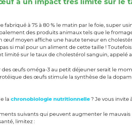
’œuf a un impact très limité sur le 
 fabriqué à 75 à 80 % le matin par le foie, super us
ipalement des produits animaux tels que le fromage, 
un œuf moyen affiche une haute teneur en cholestér
as si mal pour un aliment de cette taille ! Toutefois
t limité sur le taux de cholestérol sanguin, appelé 
 des œufs oméga-3 au petit déjeuner serait le mome
 protéique des œufs stimule la synthèse de la dopam
de la
chronobiologie nutritionnelle
? Je vous invite 
iments suivants qui peuvent augmenter le mauvais p
anté, limitez :