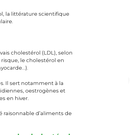
la littérature scientifique
aire.
ais cholestérol (LDL),
selon
 risque, le cholestérol en
 myocarde…)
.
s. Il sert notamment à la
ïdiennes, oestrogènes et
es en hiver.
ité raisonnable d’aliments de