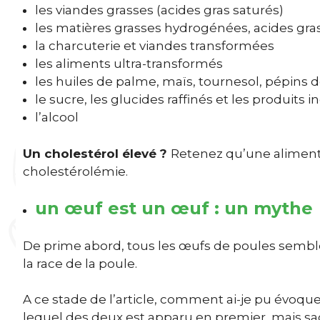
les viandes grasses (acides gras saturés)
les matières grasses hydrogénées, acides gras
la charcuterie et viandes transformées
les aliments ultra-transformés
les huiles de palme, maïs, tournesol, pépins de
le sucre, les glucides raffinés et les produits i
l’alcool
Un cholestérol élevé ?
Retenez qu’une alimenta
cholestérolémie.
un œuf est un œuf : un mythe
De prime abord, tous les œufs de poules semblen
la race de la poule.
A ce stade de l’article, comment ai-je pu évoque
lequel des deux est apparu en premier, mais sach