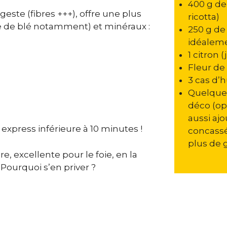
400 g de
este (fibres +++), offre une plus
ricotta)
e de blé notamment) et minéraux :
250 g de 
idéalem
1 citron 
Fleur de 
3 cas d’h
Quelques
déco (op
aussi aj
 express inférieure à 10 minutes !
concassé
plus de 
e, excellente pour le foie, en la
Pourquoi s’en priver ?